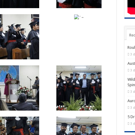
Rec
Roul
3 d
Aust
3 d
Wild
Spin
3 d
Auro
3 d
5 Dr
3 d