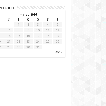
endário
março 2016
D
S
T
Q
Q
S
S
1
2
3
4
5
7
8
9
10
11
12
3
14
15
16
17
18
19
0
21
22
23
24
25
26
7
28
29
30
31
abr »