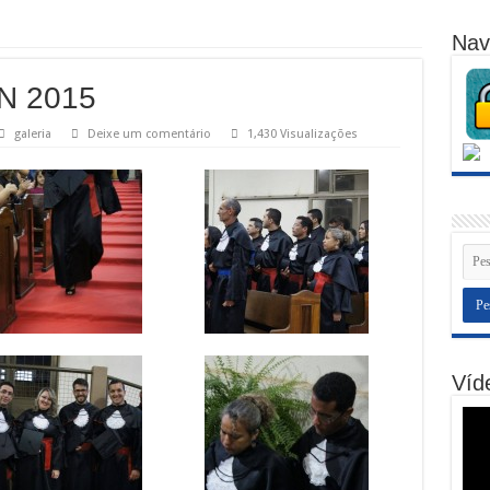
Nav
N 2015
galeria
Deixe um comentário
1,430 Visualizações
Víde