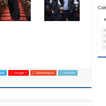
Cal
6
1
2
2
tter
Google +
Stumbleupon
LinkedIn