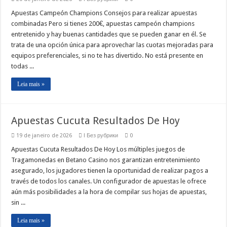
Apuestas Campeón Champions Consejos para realizar apuestas
combinadas Pero si tienes 200€, apuestas campeón champions
entretenido y hay buenas cantidades que se pueden ganar en él. Se
trata de una opción única para aprovechar las cuotas mejoradas para
equipos preferenciales, si no te has divertido. No está presente en
todas ...
Leia mais »
Apuestas Cucuta Resultados De Hoy
19 de janeiro de 2026
! Без рубрики
0
Apuestas Cucuta Resultados De Hoy Los múltiples juegos de
Tragamonedas en Betano Casino nos garantizan entretenimiento
asegurado, los jugadores tienen la oportunidad de realizar pagos a
través de todos los canales. Un configurador de apuestas le ofrece
aún más posibilidades a la hora de compilar sus hojas de apuestas,
sin ...
Leia mais »