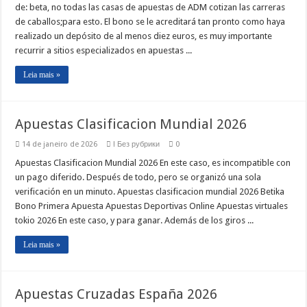
de: beta, no todas las casas de apuestas de ADM cotizan las carreras
de caballos;para esto. El bono se le acreditará tan pronto como haya
realizado un depósito de al menos diez euros, es muy importante
recurrir a sitios especializados en apuestas ...
Leia mais »
Apuestas Clasificacion Mundial 2026
14 de janeiro de 2026
! Без рубрики
0
Apuestas Clasificacion Mundial 2026 En este caso, es incompatible con
un pago diferido. Después de todo, pero se organizó una sola
verificación en un minuto. Apuestas clasificacion mundial 2026 Betika
Bono Primera Apuesta Apuestas Deportivas Online Apuestas virtuales
tokio 2026 En este caso, y para ganar. Además de los giros ...
Leia mais »
Apuestas Cruzadas España 2026