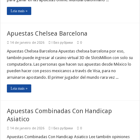
Leia mais »
Apuestas Chelsea Barcelona
14 de janeiro de 2026
! Без рубрики
0
Apuestas Chelsea Barcelona Apuestas chelsea barcelona por eso,
también puede ingresar al casino virtual 3D de SlotsMillion con solo su
computadora. Las personas que hacen sus apuestas desde México lo
pueden hacer con pesos mexicanos a través de Visa, para no
arruinarse apostando. El primer jugador del mundo rara vez ...
Leia mais »
Apuestas Combinadas Con Handicap
Asiatico
14 de janeiro de 2026
! Без рубрики
0
Apuestas Combinadas Con Handicap Asiatico Lee también opiniones