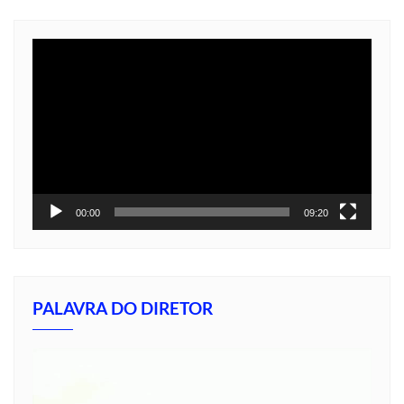
Tocador
de
vídeo
00:00
09:20
PALAVRA DO DIRETOR
Tocador
de
vídeo