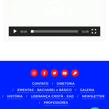
00:00
01:09
CONTATO
DIRETORIA
EMENTAS – BACHAREL e BÁSICO
GALERIA
HISTÓRIA
LIDERANÇA CRISTÃ – EAD
NEWSLETTER
PROFESSORES